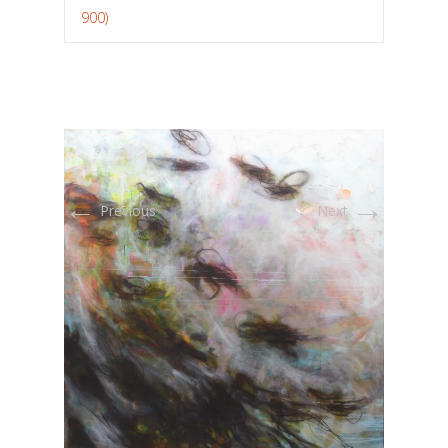
900)
←
→
Previous
Next