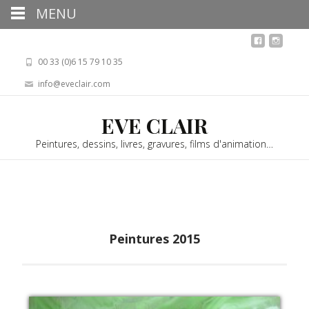
MENU
00 33 (0)6 15 79 10 35
info@eveclair.com
EVE CLAIR
Peintures, dessins, livres, gravures, films d'animation…
Peintures 2015