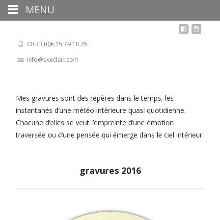
MENU
00 33 (0)6 15 79 10 35
info@eveclair.com
Mes gravures sont des repères dans le temps, les
instantanés d’une météo intérieure quasi quotidienne.
Chacune d’elles se veut l’empreinte d’une émotion
traversée ou d’une pensée qui émerge dans le ciel intérieur.
gravures 2016