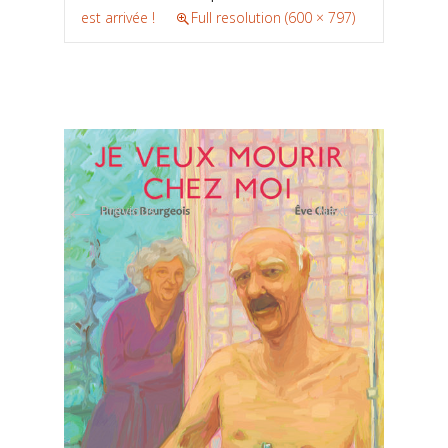
est arrivée !
Full resolution (600 × 797)
←
→
Previous
Next