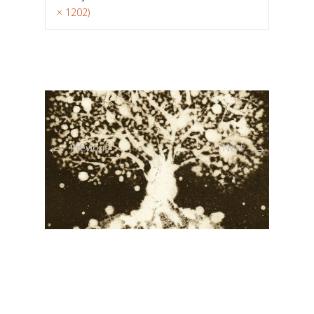
× 1202)
←
→
Previous
Next