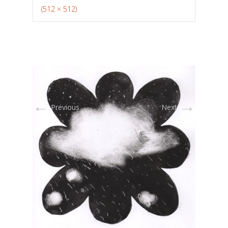
(512 × 512)
←
→
Previous
Next