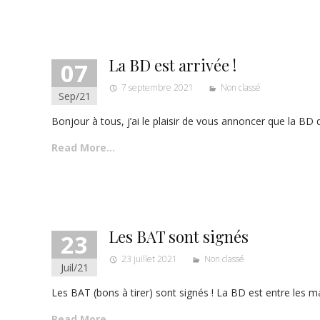
La BD est arrivée !
07
7 septembre 2021
Non classé
Sep/21
Bonjour à tous, j’ai le plaisir de vous annoncer que la BD 
Read More…
Les BAT sont signés
23
23 juillet 2021
Non classé
Juil/21
Les BAT (bons à tirer) sont signés ! La BD est entre les m
Read More…