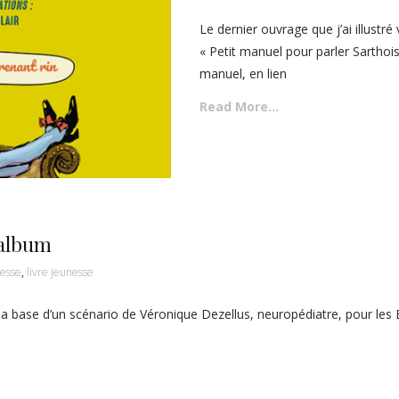
Le dernier ouvrage que j’ai illustré 
« Petit manuel pour parler Sartho
manuel, en lien
Read More…
 album
esse
,
livre jeunesse
 base d’un scénario de Véronique Dezellus, neuropédiatre, pour les Édi