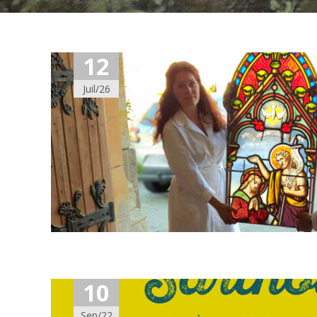
12
Juil/26
10
Sep/22