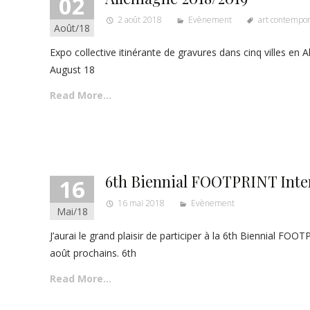
02
2 août 2018
Evènement
art contempor
Août/18
Expo collective itinérante de gravures dans cinq villes en
August 18
Read More…
6th Biennial FOOTPRINT Inter
16
16 mai 2018
Evènement
Mai/18
J’aurai le grand plaisir de participer à la 6th Biennial F
août prochains. 6th
Read More…