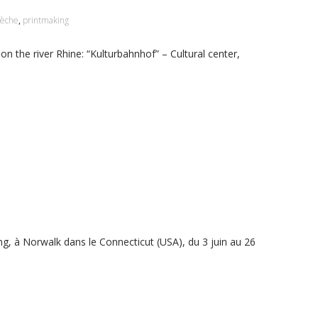
sèche
,
printmaking
n the river Rhine: “Kulturbahnhof” – Cultural center,
ing, à Norwalk dans le Connecticut (USA), du 3 juin au 26