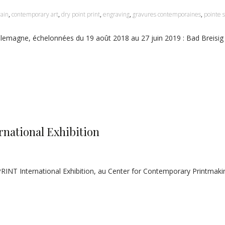
ain
,
contemporary art
,
dry point print
,
engraving
,
gravures contemporaines
,
pointe 
 Allemagne, échelonnées du 19 août 2018 au 27 juin 2019 : Bad Breisig o
national Exhibition
OOTPRINT International Exhibition, au Center for Contemporary Printmak