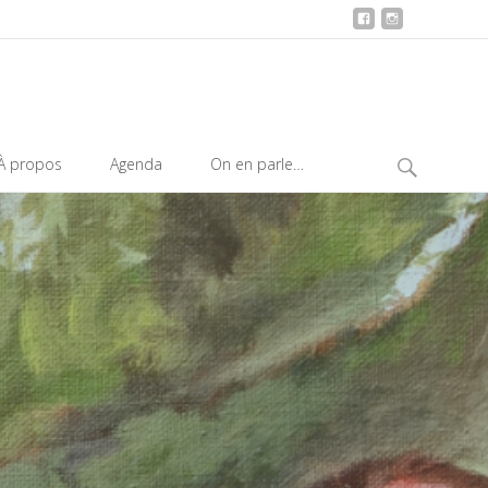
Search
À propos
Agenda
On en parle…
for: