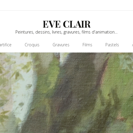
EVE CLAIR
Peintures, dessins, livres, gravures, films d'animation…
rtifice
Croquis
Gravures
Films
Pastels