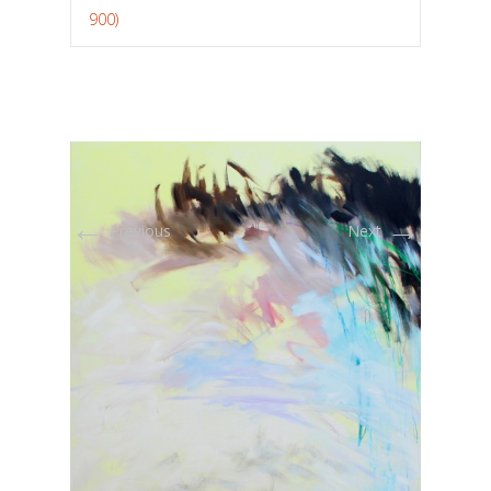
900)
←
→
Previous
Next