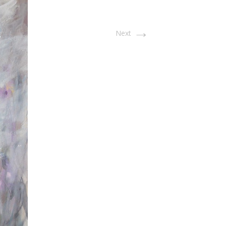
→
Next