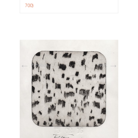
700)
←
→
Previous
Next