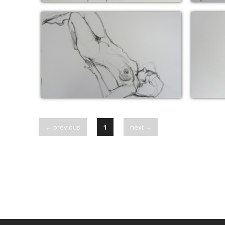
25 juin 2016 (pose 3 min)
2
← previous
1
next →
28 mai 2016