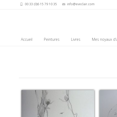
00 33 (0)6 15 79 10 35
info@eveclair.com
Skip
Accueil
Peintures
Livres
Mes noyaux d’a
to
content