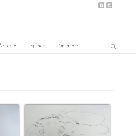
Search
À propos
Agenda
On en parle…
for: