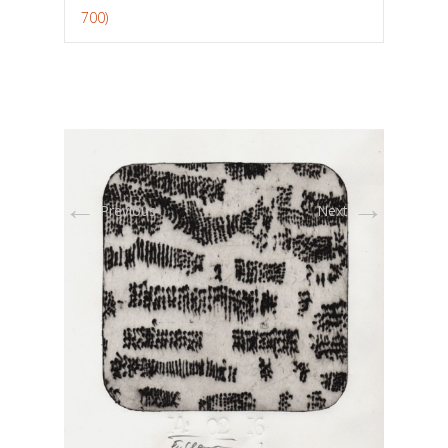
700)
←
→
Previous
Next