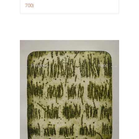
700)
←
→
Previous
Next