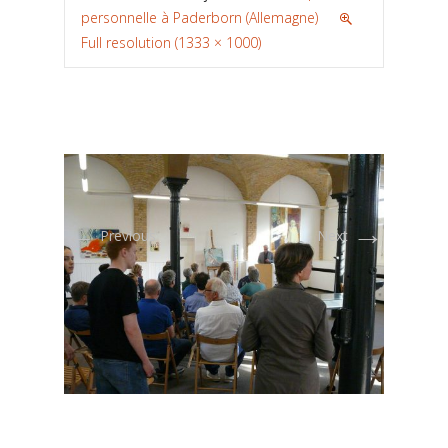
personnelle à Paderborn (Allemagne)
Full resolution (1333 × 1000)
←
→
Previous
Next