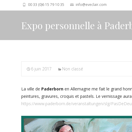
00 33 (0)6 15 79 10 35
info@eveclair.com
Expo personnelle à Pader
6 juin 2017
Non classé
La ville de
Paderborn
en Allemagne me fait le grand hon
peintures, gravures, croquis et pastels. Le vernissage aura 
https://www.paderborn.de/veranstaltungen/slg/PasDeDeu