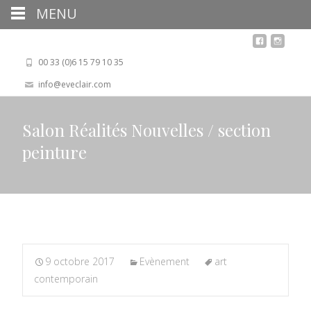
MENU
00 33 (0)6 15 79 10 35
info@eveclair.com
Salon Réalités Nouvelles / section
peinture
9 octobre 2017
Evènement
art
contemporain