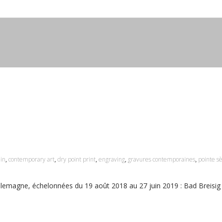
in
,
contemporary art
,
dry point print
,
engraving
,
gravures contemporaines
,
pointe s
 Allemagne, échelonnées du 19 août 2018 au 27 juin 2019 : Bad Breisig o