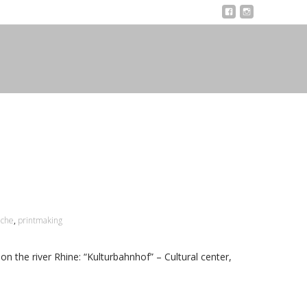
èche
,
printmaking
n the river Rhine: “Kulturbahnhof” – Cultural center,