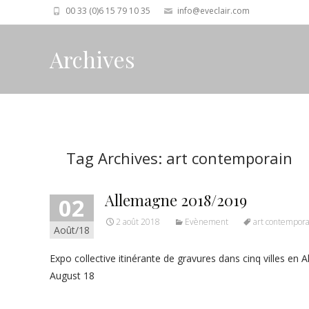
00 33 (0)6 15 79 10 35
info@eveclair.com
Archives
Tag Archives: art contemporain
Allemagne 2018/2019
02
2 août 2018
Evènement
art contempora
Août/18
Expo collective itinérante de gravures dans cinq villes en
August 18
Read More…