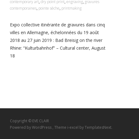
contemporary art
,
dry point print
,
engraving
,
gravures
contemporaines
,
pointe sèche
,
printmaking
Expo collective itinérante de gravures dans cinq
villes en Allemagne, échelonnées du 19 août
2018 au 27 juin 2019 : Bad Breisig on the river
Rhine: “Kulturbahnhof” – Cultural center, August
18
Read More…
Copyright © EVE CLAIR
Powered by WordPress
, Theme
i-excel
by TemplatesNext.