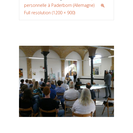
personnelle à Paderborn (Allemagne)
Full resolution (1200 × 900)
←
→
Previous
Next