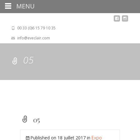
MENU
00 33 (0)6 15 79 10 35
info@eveclair.com
05
05
Published on
18 juillet 2017
in
Expo