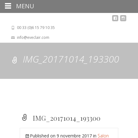
MENU
00 33 (0)6 15 79 10 35
info@eveclair.com
IMG_20171014_193300
IMG_20171014_193300
Published on
9 novembre 2017
in
Salon