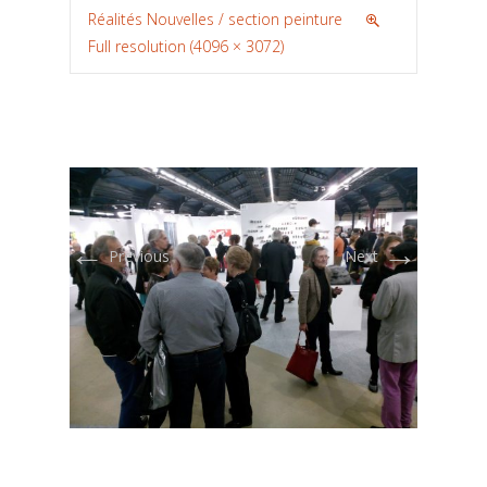
Réalités Nouvelles / section peinture
Full resolution (4096 × 3072)
←
→
Previous
Next