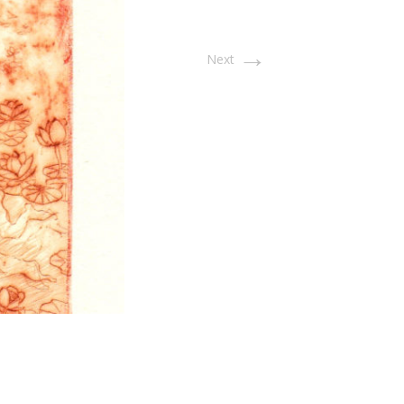
→
Next