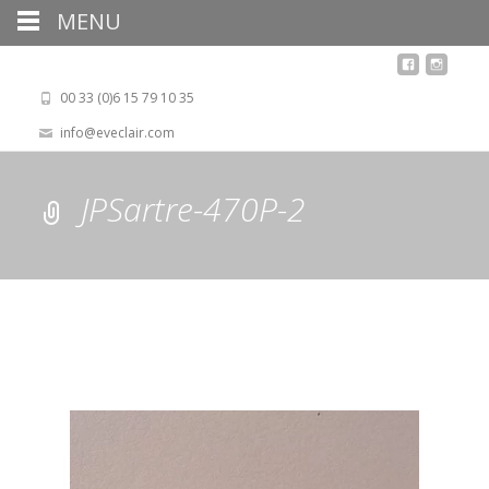
MENU
00 33 (0)6 15 79 10 35
info@eveclair.com
JPSartre-470P-2
Lecteur
vidéo