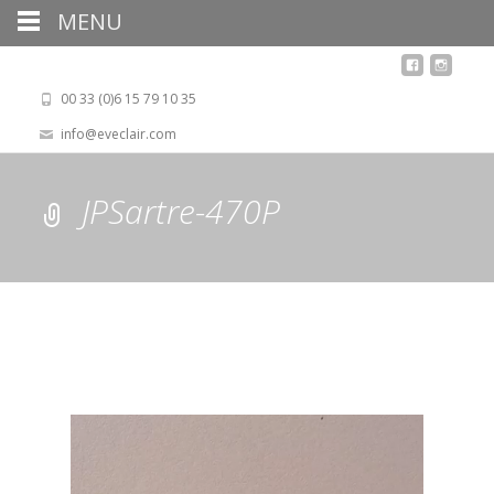
MENU
00 33 (0)6 15 79 10 35
info@eveclair.com
JPSartre-470P
Lecteur
vidéo