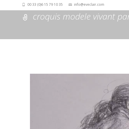
00 33 (0)6 15 79 10 35
info@eveclair.com
croquis modele vivant par
Lecteur
vidéo