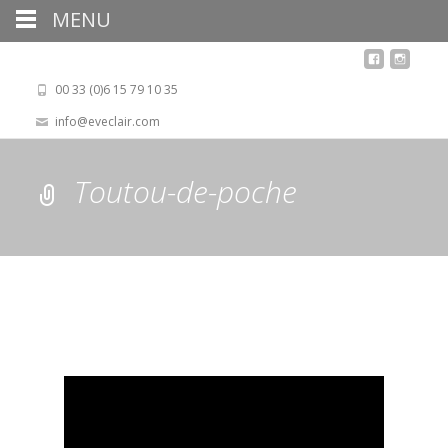
MENU
00 33 (0)6 15 79 10 35
info@eveclair.com
Toutou-de-poche
Lecteur
vidéo